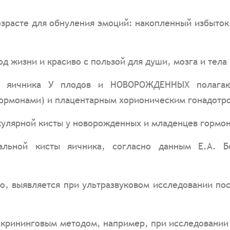
зрасте для обнуления эмоций: накопленный избыток 
 жизни и красиво с пользой для души, мозга и тела 
 яичника У плодов и НОВОРОЖДЕННЫХ полагают
ормонами) и плацентарным хорионическим гонадотро
кулярной кисты у новорожденных и младенцев гормо
альной кисты яичника, согласно данным Е.А. Бо
ло, выявляется при ультразвуковом исследовании по
скрининговым методом, например, при исследовани