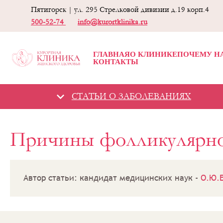
Пятигорск | ул. 295 Стрелковой дивизии д.19 корп.4
500-52-74
info@kurortklinika.ru
ГЛАВНАЯ
О КЛИНИКЕ
ПОЧЕМУ Н
КОНТАКТЫ
СТАТЬИ О ЗАБОЛЕВАНИЯХ
Гинекологическая
Причины фолликулярно
клиника -
«Курортная
клиника женского
здоровья»
Статьи о
заболеваниях
Автор статьи: кандидат медицинских наук -
О.Ю.
Причины
фолликулярной
кисты яичника