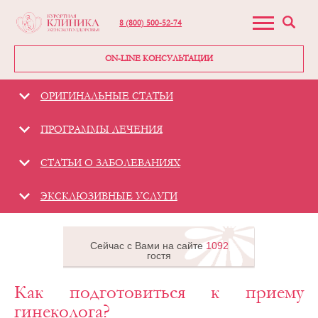
8 (800) 500-52-74
ON-LINE КОНСУЛЬТАЦИИ
ОРИГИНАЛЬНЫЕ СТАТЬИ
ПРОГРАММЫ ЛЕЧЕНИЯ
СТАТЬИ О ЗАБОЛЕВАНИЯХ
ЭКСКЛЮЗИВНЫЕ УСЛУГИ
Сейчас с Вами на сайте
1092
гостя
Как подготовиться к приему
Гинекологическая
клиника -
гинеколога?
«Курортная
клиника женского