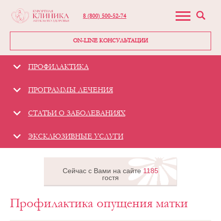
8 (800) 500-52-74
ON-LINE КОНСУЛЬТАЦИИ
ПРОФИЛАКТИКА
ПРОГРАММЫ ЛЕЧЕНИЯ
СТАТЬИ О ЗАБОЛЕВАНИЯХ
ЭКСКЛЮЗИВНЫЕ УСЛУГИ
Сейчас с Вами на сайте
1185
гостя
Профилактика опущения матки
Гинекологическая
клиника -
«Курортная
клиника женского