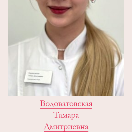
Водоватовская
Тамара
Дмитриевна