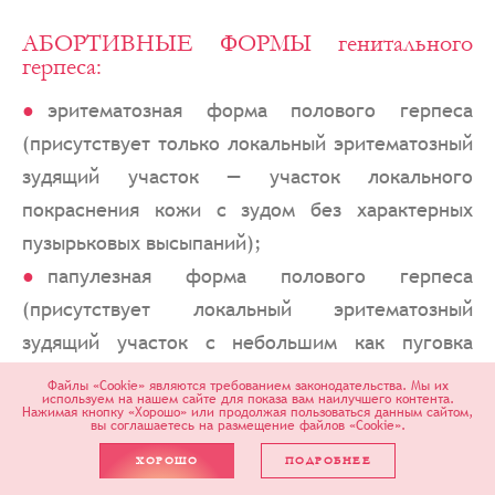
АБОРТИВНЫЕ ФОРМЫ генитального
герпеса:
эритематозная форма полового герпеса
(присутствует только локальный эритематозный
зудящий участок — участок локального
покраснения кожи с зудом без характерных
пузырьковых высыпаний);
папулезная форма полового герпеса
(присутствует локальный эритематозный
зудящий участок с небольшим как пуговка
возвышением кожи без характерных
Файлы «Cookie» являются требованием законодательства. Мы их
используем на нашем сайте для показа вам наилучшего контента.
пузырьковых высыпаний);
Нажимая кнопку «Хорошо» или продолжая пользоваться данным сайтом,
вы соглашаетесь на размещение файлов «Cookie».
пруриго-невротическая форма генитального
ХОРОШО
ПОДРОБНЕЕ
герпеса (проявляется болью по ходу нервных