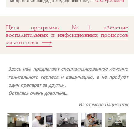
Автор статьи: кандидат медицинских наук -
О.Ю.Ермолаев
заболеваниях
Генитальный
герпес:
симптомы и
лечение
Цена программы №1. «Лечение
воспалительных и инфекционных процессов
малого таза»
Здесь нам предлагают специализированное лечение
генитального герпеса и вакцинацию, а не пробуют
один препарат за другим.
Осталась очень довольна…
Из отзывов Пациенток