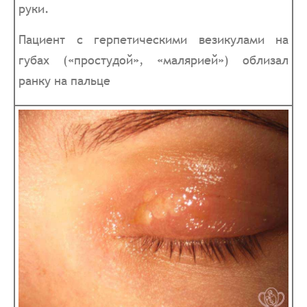
руки.
Пациент с герпетическими везикулами на
губах («простудой», «малярией») облизал
ранку на пальце