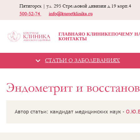
Пятигорск | ул. 295 Стрелковой дивизии д.19 корп.4
500-52-74
info@kurortklinika.ru
ГЛАВНАЯ
О КЛИНИКЕ
ПОЧЕМУ Н
КОНТАКТЫ
СТАТЬИ О ЗАБОЛЕВАНИЯХ
Гинекологическая
Эндометрит и восстано
клиника -
«Курортная
клиника женского
здоровья»
Статьи о
заболеваниях
Автор статьи: кандидат медицинских наук -
О.Ю.
Эндометрит и
восстановление
эндометрия