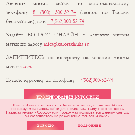
Лечение миомы матки по многоканальному
телефону
8 (800) 500-52-74
(звонок по России
бесплатный), или
+7(962)000-52-74
.
Задайте ВОПРОС ОНЛАЙН о лечении миомы
матки по адресу
info@kurortklinika.ru
ЗАПИШИТЕСЬ по интернету на лечение миомы
матки
здесь
Купите курсовку по телефону
+7(962)000-52-74
БРОНИРОВАНИЕ КУРСОВКИ
Файлы «Cookie» являются требованием законодательства. Мы их
используем на нашем сайте для показа вам наилучшего контента.
Нажимая кнопку «Хорошо» или продолжая пользоваться данным сайтом,
вы соглашаетесь на размещение файлов «Cookie».
Курортная клиника женского здоровья работает
ХОРОШО
ПОДРОБНЕЕ
по платным услугам и в системе добровольного