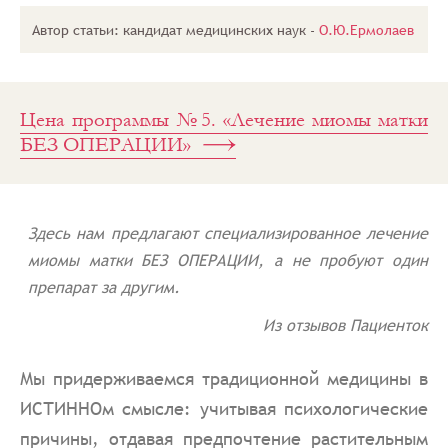
Программы
Автор статьи: кандидат медицинских наук -
О.Ю.Ермолаев
лечения
Программы
лечения
Программа
№5. Лечение
Цена программы №5. «Лечение миомы матки
миомы
матки БЕЗ
БЕЗ ОПЕРАЦИИ»
ОПЕРАЦИИ
Здесь нам предлагают специализированное лечение
миомы матки БЕЗ ОПЕРАЦИИ, а не пробуют один
препарат за другим.
Из отзывов Пациенток
Мы придерживаемся традиционной медицины в
ИСТИННОм смысле: учитывая психологические
причины, отдавая предпочтение растительным