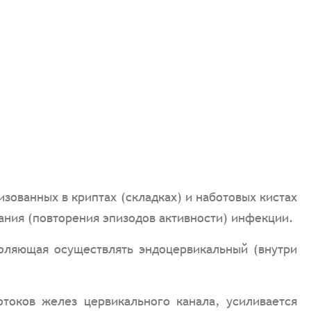
зованных в криптах (складках) и наботовых кистах
ния (повторения эпизодов активности) инфекции.
воляющая осуществлять эндоцервикальный (внутри
токов желез цервикального канала, усиливается