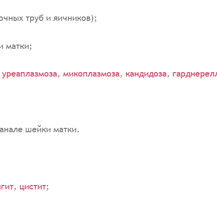
очных труб и яичников);
и матки;
,
уреаплазмоза
,
микоплазмоза
,
кандидоза
,
гарднерел
канале шейки матки.
нгит
,
цистит
;