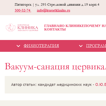
Пятигорск | ул. 295 Стрелковой дивизии д.19 корп.4
500-52-74
info@kurortklinika.ru
ГЛАВНАЯ
О КЛИНИКЕ
ПОЧЕМУ Н
КОНТАКТЫ
ФИЗИОТЕРАПИЯ
ПРОГРА
Гинекологическая
Вакуум-санация цервика
клиника -
«Курортная
клиника женского
здоровья»
Физиотерапия
Автор статьи: кандидат медицинских наук -
О.Ю.
Вакуум-
санация
цервикального
канала