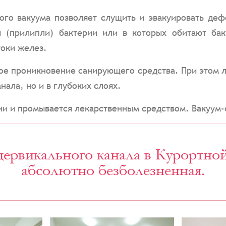
ого вакуума позволяет слущить и эвакуировать де
 (прилипли) бактерии или в которых обитают бак
токи желез.
ое проникновение санирующего средства. При этом л
ала, но и в глубоких слоях.
ани и промывается лекарственным средством. Вакуум
цервикального канала в Курортной
абсолютно безболезненная.