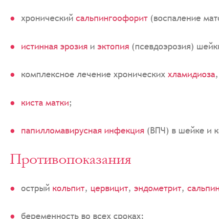
хронический
сальпингоофорит
(воспаление мат
истинная эрозия
и
эктопия
(псевдоэрозия) шейк
комплексное лечение хронических
хламидиоза
киста матки
;
папилломавирусная инфекция
(ВПЧ) в шейке и 
Противопоказания
острый
кольпит
,
цервицит
,
эндометрит
,
сальпи
беременность во всех сроках;