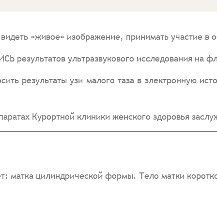
видеть «живое» изображение, принимать участие в 
СЬ результатов ультразвукового исследования на фл
сить результаты узи малого таза в электронную ис
паратах Курортной клиники женского здоровья зас
ет: матка цилиндрической формы. Тело матки коротк