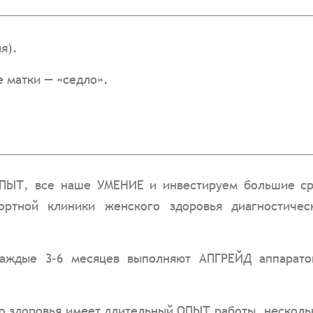
я).
е матки — «седло».
Т, все наше УМЕНИЕ и инвестируем большие сред
рортной клиники женского здоровья диагностиче
каждые 3-6 месяцев выполняют АПГРЕЙД аппарато
о здоровья имеет длительный ОПЫТ работы, несколь