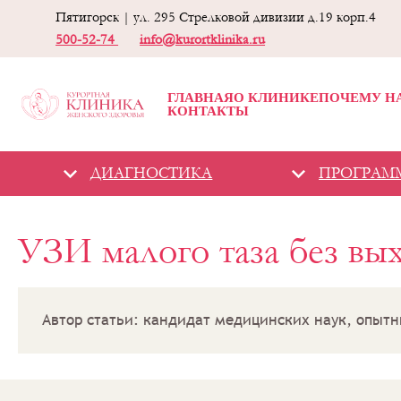
Пятигорск | ул. 295 Стрелковой дивизии д.19 корп.4
500-52-74
info@kurortklinika.ru
ГЛАВНАЯ
О КЛИНИКЕ
ПОЧЕМУ Н
КОНТАКТЫ
ДИАГНОСТИКА
ПРОГРАМ
Гинекологическая
УЗИ малого таза без вы
клиника -
«Курортная
клиника женского
здоровья»
Диагностика
Автор статьи: кандидат медицинских наук, опытн
УЗИ
малого
таза без
выходных
и срочно