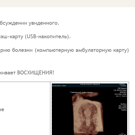
обсуждении увиденного.
эш-карту (USB-накопитель).
торию болезни (компьютерную амбулаторную карту)
луживает ВОСХИЩЕНИЯ!
ое