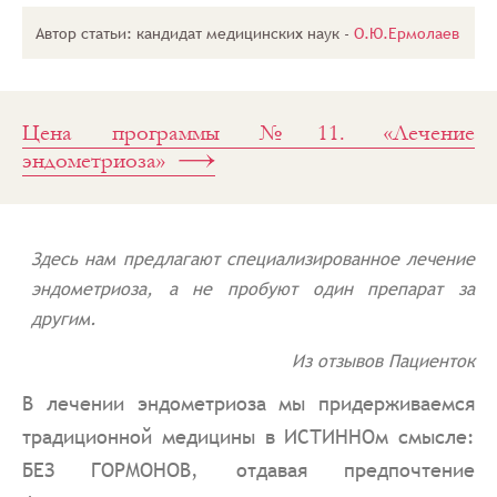
Программы
Автор статьи: кандидат медицинских наук -
О.Ю.Ермолаев
лечения
Программы
лечения
Программа
№11. Лечение
Цена программы №11. «Лечение
эндометриоза
эндометриоза»
Здесь нам предлагают специализированное лечение
эндометриоза, а не пробуют один препарат за
другим.
Из отзывов Пациенток
В лечении эндометриоза мы придерживаемся
традиционной медицины в ИСТИННОм смысле:
БЕЗ ГОРМОНОВ, отдавая предпочтение