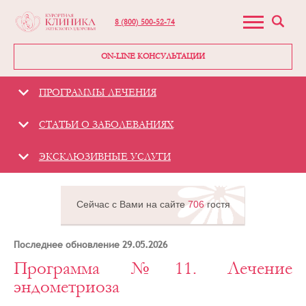
8 (800) 500-52-74
ON-LINE КОНСУЛЬТАЦИИ
ПРОГРАММЫ ЛЕЧЕНИЯ
СТАТЬИ О ЗАБОЛЕВАНИЯХ
ЭКСКЛЮЗИВНЫЕ УСЛУГИ
Сейчас с Вами на сайте
706
гостя
Последнее обновление 29.05.2026
Программа №11. Лечение
Гинекологическая
клиника -
эндометриоза
«Курортная
клиника женского
здоровья»