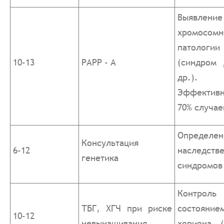
Выявление
хромосомн
патологи
10-13
РАРР - А
(синдром 
др.).
Эффектив
70% случае
Определен
Консультация
6-12
наследств
генетика
синдромов
Контро
ТБГ, ХГЧ при риске
состояние
10-12
невынашивания
хориона (