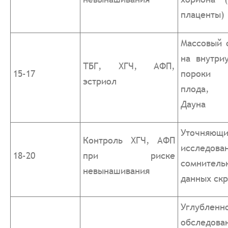
плаценты)
Массовый 
на внутри
ТБГ, ХГЧ, АФП,
15-17
пороки р
эстриол
плода, 
Дауна
Уточняющ
Контроль ХГЧ, АФП
исследова
18-20
при риске
сомнитель
невынашивания
данных ск
Углубленн
обследо