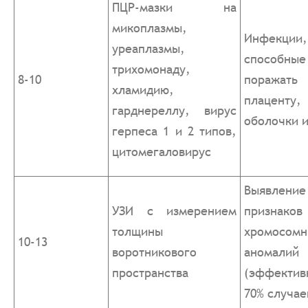
ПЦР-мазки на
микоплазмы,
Инфекции,
уреаплазмы,
способные
трихомонаду,
8-10
поражать
хламидию,
плаценту,
гарднереллу, вирус
оболочки и
герпеса 1 и 2 типов,
цитомегаловирус
Выявление
УЗИ с измерением
признаков
толщины
хромосомн
10-13
воротникового
аномалий
пространства
(эффектив
70% случае