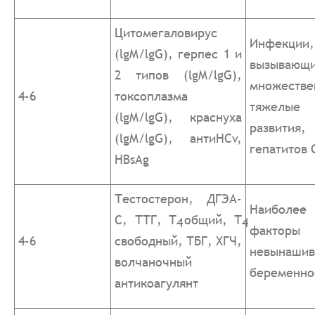
Цитомегаловирус
Инфекции,
(lgM/lgG), герпес 1 и
вызывающ
2 типов (lgM/lgG),
множестве
4-6
токсоплазма
тяжелые
(lgM/lgG), краснуха
развития,
(lgM/lgG), антиHCv,
гепатитов 
HВsAg
Тестостерон, ДГЭА-
Наиболее
С, ТТГ, Т
общий, Т
4
4
факторы
4-6
свободный, ТБГ, ХГЧ,
невынашив
волчаночный
беременно
антикоагулянт