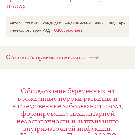
плода
здоровья»
Беременность
Обследование
Автор статьи: кандидат медицинских наук, акушер-
беременных
на
гинеколог, врач УЗД -
О.Ю.Ермолаев
врожденные
пороки
развития
плода
Стоимость приема гинеколога
Обследование беременных на
врожденные пороки развития и
наследственные заболевания плода,
формирование плацентарной
недостаточности и активизацию
внутриматочной инфекции.