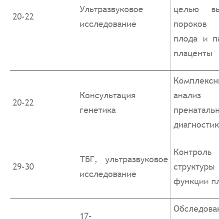
Ультразвуковое
целью вы
20-22
исследование
пороков р
плода и п
плаценты
Комплексн
Консультация
анализ 
20-22
генетика
пренаталь
диагности
Контроль
ТБГ, ультразвуковое
29-30
структ
исследование
функции п
Обследов
17-