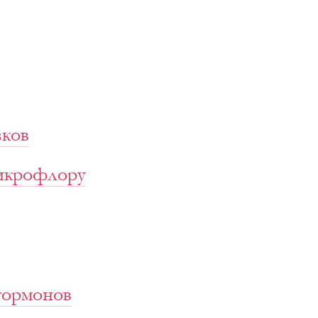
зков
микрофлору
гормонов