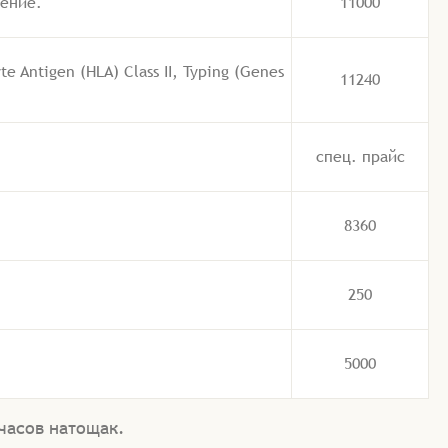
ение.
11000
Antigen (HLA) Class II, Typing (Genes
11240
спец. прайс
8360
250
5000
 часов натощак.